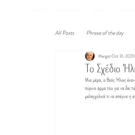
HOME
APARTMENT
PRICING
AMENIT
All Posts
Phrase of the day
Margot
Oct 31, 2020
Το Σχέδιο Ήλ
Μια μέρα, ο θεός Ήλιος έκα
πύρινο άρμα του για να δει τ
μελαγχολικά τι να απέγινε η 