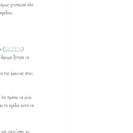
 όμως χτυπούσε όλο 
σχεδίου.
» (
GEZEN
) 
 ίδρυμα ζήτησε να 
α της έρευνας στον 
τι πρέπει να γίνει 
αι το σχέδιο αυτό να 
να μειώσει κι 