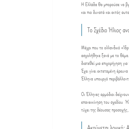
Η Ελλάδα θα μπορούσε να βγε
και πιο δυνατά και εκτός αυ
Το Σχέδιο Ήλιος αν
Μέχρι που το ολλανδικό «Ίδρ
ασχολήθηκε ξανά με το θέμα.
διατεθεί μια επιχορήγηση για
Έχει γίνει εκτεταμένη έρευν
Έλληνα υπουργό περιβάλλοντο
Οι Έλληνες αρμόδιοι δείχνουν
επανεκκίνηση του σχεδίου  Ήλ
τύχει της δέουσας προσοχής,
Ακούγεται λογικό: Α