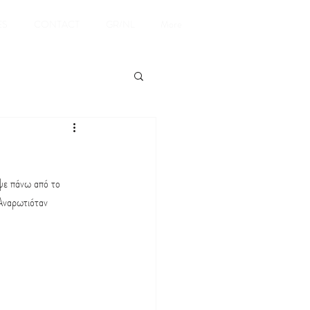
BOOKING
ES
CONTACT
GR/NL
More
ψε πάνω από το 
 Αναρωτιόταν 