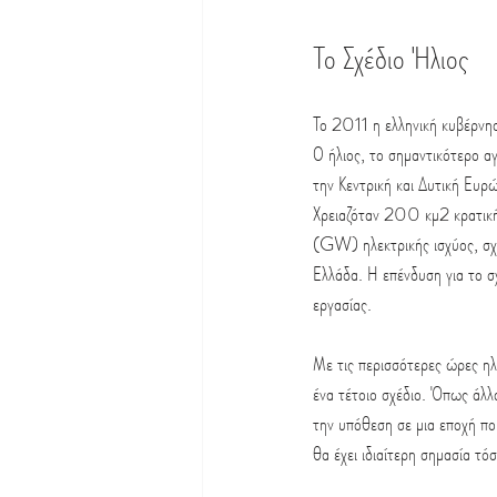
Το Σχέδιο Ήλιος
Το 2011 η ελληνική κυβέρνησ
Ο ήλιος, το σημαντικότερο α
την Κεντρική και Δυτική Ευρ
Χρειαζόταν 200 κμ2 κρατική
(GW) ηλεκτρικής ισχύος, σχε
Ελλάδα. Η επένδυση για το
εργασίας.
Με τις περισσότερες ώρες ηλ
ένα τέτοιο σχέδιο. Όπως άλλ
την υπόθεση σε μια εποχή πο
θα έχει ιδιαίτερη σημασία τό