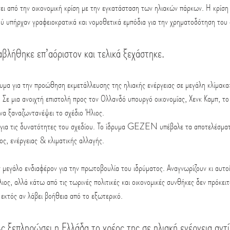
ι από την οικονομική κρίση με την εγκατάσταση των ηλιακών πάρκων. Η κρίση
τού υπήρχαν γραφειοκρατικά και νομοθετικά εμπόδια για την χρηματοδότηση του 
αβλήθηκε επ’αόριστον και τελικά ξεχάστηκε.
υμα για την προώθηση εκμετάλλευσης της ηλιακής ενέργειας σε μεγάλη κλίμακα
 Σε μια ανοιχτή επιστολή προς τον Ολλανδό υπουργό οικονομίας, Χενκ Καμπ, το
 να ξαναζωντανέψει το σχέδιο Ήλιος.
α για τις δυνατότητες του σχεδίου. Το ίδρυμα GEZEN υπέβαλε τα αποτελέσματ
ς, ενέργειας & κλιματικής αλλαγής.
 μεγάλο ενδιαφέρον για την πρωτοβουλία του ιδρύματος. Αναγνωρίζουν κι αυτοί ό
ιος, αλλά κάτω από τις τωρινές πολιτικές και οικονομικές συνθήκες δεν πρόκειτ
 εκτός αν λάβει βοήθεια από το εξωτερικό.
ς ξεπληρώσει η Ελλάδα το χρέος της σε ηλιακή ενέργεια αντί 