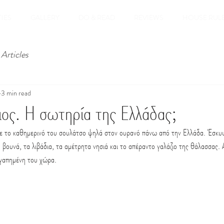
IES
GALLERY
DO & READ
REVIEWS
HOUSE RUL
Articles
3 min read
ιος. Η σωτηρία της Ελλάδας;
νε το καθημερινό του σουλάτσο ψηλά στον ουρανό πάνω από την Ελλάδα. Έσκυ
α βουνά, τα λιβάδια, τα αμέτρητα νησιά και το απέραντο γαλάζιο της θάλασσας.
αγαπημένη του χώρα. 