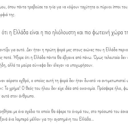
ου, όπου πάντα τραβούσε τα ηνία για να κόψουν ταχύτητα οι πύρινοι ίπποι του
ρφιά της.
 ότι η Ελλάδα είναι η πιο ηλιόλουστη και πιο φωτεινή χώρα 
ντίζει για αυτό. Δεν ήταν η πρώτη φορά μες στους αιώνες που η Ελλάδα περνο
ς ποτέ. Ήξερε ότι η Ελλάδα πάντα θα έβγαινε από πάνω. Όμως τελευταία δεν 
ει ήδη, αλλά τα μαύρα σύννεφα δεν έλεγαν να υποχωρήσουν.
ναν αόρατο εχθρό, ο οποίος αυτή τη φορά δεν ήταν δυνατό να αντιμετωπιστεί
: Το χρήμα! Ο θεός του ήλιου δεν είχε ιδέα από οικονομία. Πρόσφερε ήλιο, φως
ν αυτά στον άνθρωπο.
οηθήσει με ένα σχέδιο το οποίο θα έφερε το όνομά του, στο πρόσωπό του έσκα
 ξανά ένα λαμπερό μέλλον για την αγαπημένη του Ελλάδα… 