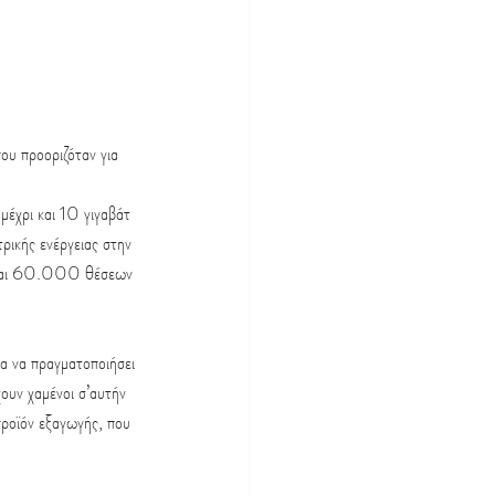
ου προοριζόταν για 
έχρι και 10 γιγαβάτ 
ρικής ενέργειας στην 
 και 60.000 θέσεων 
ια να πραγματοποιήσει 
ουν χαμένοι σ’αυτήν 
προϊόν εξαγωγής, που 