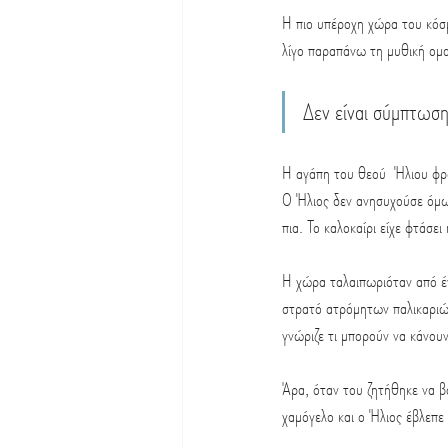
Η πιο υπέροχη χώρα του κόσμ
λίγο παραπάνω τη μυθική ομο
Δεν είναι σύμπτωση
Η αγάπη του θεού  Ήλιου φρο
Ο Ήλιος δεν ανησυχούσε όμω
πια. Το καλοκαίρι είχε φτάσ
Η χώρα ταλαιπωριόταν από έ
στρατό ατρόμητων παλικαριών
γνώριζε τι μπορούν να κάνου
Άρα, όταν του ζητήθηκε να β
χαμόγελο και ο Ήλιος έβλεπε