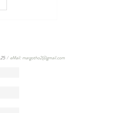
s gewoon sandalig!
 25
/
eMail: margotho2@gmail.com