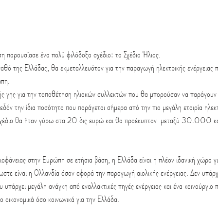
η παρουσίασε ένα πολύ φιλόδοξο σχέδιο: το Σχέδιο Ήλιος.
γαθό της Ελλάδας, θα εκμεταλλευόταν για την παραγωγή ηλεκτρικής ενέργειας π
ώπη.
ς γης για την τοποθέτηση ηλιακών συλλεκτών που θα μπορούσαν να παράγουν μ
δόν την ίδια ποσότητα που παράγεται σήμερα από την πιο μεγάλη εταιρία ηλεκτ
 σχέδιο θα ήταν γύρω στα 20 δις ευρώ και θα προέκυπταν  μεταξύ 30.000
ιοφάνειας στην Ευρώπη σε ετήσια βάση, η Ελλάδα είναι η πλέον ιδανική χώρα γ
ωστε είναι η Ολλανδία όσον αφορά την παραγωγή αιολικής ενέργειας. Δεν υπάρχ
υ υπάρχει μεγάλη ανάγκη από εναλλακτικές πηγές ενέργειας και ένα καινούργιο 
σο οικονομικά όσο κοινωνικά για την Ελλάδα.